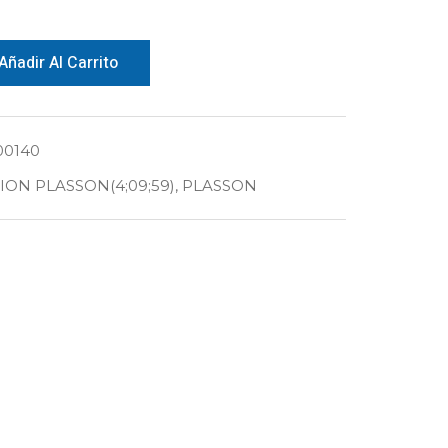
Añadir Al Carrito
00140
ON PLASSON(4;09;59)
,
PLASSON