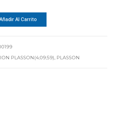
Añadir Al Carrito
00199
ON PLASSON(4;09;59)
,
PLASSON