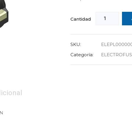
Cantidad
SKU:
ELEPL00000
Categoría:
ELECTROFUSI
icional
ON