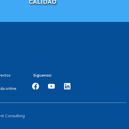
CALIDAD
yectos
Siguenos:
da online
t Consulting