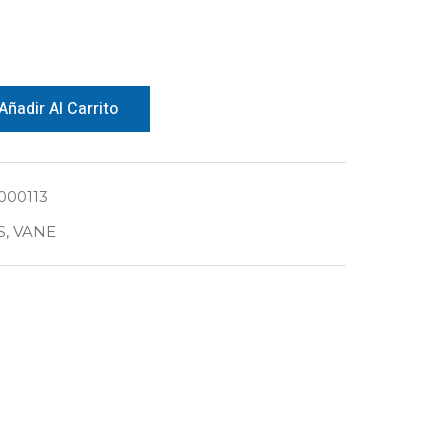
Añadir Al Carrito
00113
S
,
VANE