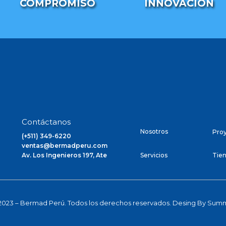
COMPROMISO
INNOVACION
Contáctanos
Nosotros
Pro
(+511) 349-6220
ventas@bermadperu.com
Av. Los Ingenieros 197, Ate
Servicios
Tien
2023 – Bermad Perú. Todos los derechos reservados. Desing By
Summi